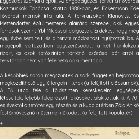
Egyesület számára épült. Az engedélyezési tervet a Fővárosi
Közmunkák Tanácsa iktatta 1888-ban, és Eckermann Ede
fővárosi mérnök írta alá. A tervrajzokon Klanovits, és
Mettendorfer építőmesterek aláírása szerepel, akik egyes
források szerint Ybl Miklóssal dolgoztak. Érdekes, hogy még
egy évbe sem telt, és a tervre módosítást nyújtottak be. A
megépült változatban egyszerűsödött a két homlokzati
rizalit, és azok tetőszinten történő lezárása, bár erről a
tervtárban nem volt fellelhető dokumentáció.
A későbbiek során megszűntek a sarki független bejáraton
megközelíthető ügyfélforgalmi terek (a felújított előcsarnok).
A Fő utca felé a földszinten kereskedelmi egységek
létesültek, feljebb felaprózott lakásokat alakítottak ki. A 70-
es évektől a tetőtér egy részén és a kupolatérben Zöld Anikó
festőművésznő műterme működött (a felújított kupolatér).
+