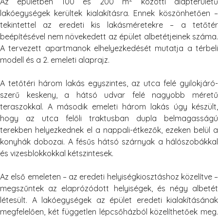
Az épületben 100 és 200 m
közötti alapterület
lakóegységek kerültek kialakításra. Ennek köszönhetően –
tekintettel az eredeti kis lakásméretekre – a tetőtér
beépítésével nem növekedett az épület albetétjeinek száma.
A tervezett apartmanok elhelyezkedését mutatja a térbeli
modell és a 2. emeleti alaprajz.
A tetőtéri három lakás egyszintes, az utca felé gyilokjáró-
szerű keskeny, a hátsó udvar felé nagyobb méretű
teraszokkal. A második emeleti három lakás úgy készült,
hogy az utca felőli traktusban dupla belmagasságú
terekben helyezkednek el a nappali-étkezők, ezeken belül a
konyhák dobozai. A fésűs hátsó szárnyak a hálószobákkal
és vizesblokkokkal kétszintesek.
Az első emeleten – az eredeti helyiségkiosztáshoz közelítve –
megszűntek az elaprózódott helyiségek, és négy albetét
létesült. A lakóegységek az épület eredeti kialakításának
megfelelően, két független lépcsőházból közelíthetőek meg.