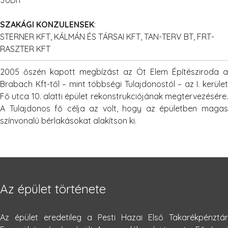
SZAKÁGI KONZULENSEK
:
STERNER KFT, KÁLMÁN ÉS TÁRSAI KFT, TAN-TERV BT, FRT-
RASZTER KFT
2005 őszén kapott megbízást az Öt Elem Építésziroda a
Brabach Kft-től – mint többségi Tulajdonostól – az I. kerület
Fő utca 10. alatti épület rekonstrukciójának megtervezésére.
A Tulajdonos fő célja az volt, hogy az épületben magas
színvonalú bérlakásokat alakítson ki.
Az épület története
Az épület eredetileg a Pesti Hazai Első Takarékpénztár